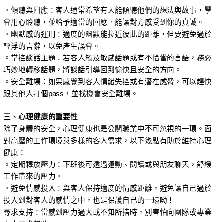
。傾聽與回應：客人通常希望有人能傾聽他們的想法與故事，學
會用心聆聽，並給予適當的回應，能讓對方感受到你的真誠。
。幽默感的運用：適度的幽默能拉近彼此的距離，但要避免過於
輕浮的言辭，以免產生誤會。
。掌控談話主題：若客人觸及敏感話題或有不恰當的言語，務必
巧妙地轉移話題，將談話引導回到愉快且安全的方向。
。安全離場：如果感覺到客人情緒失控或有潛在威脅，可以趕快
跟其他人打個pass，並找機會安全離場。
三、心理健康的重要性
除了身體的安全，心理健康也是公關職業中不可忽視的一環。面
對高壓的工作環境與多樣的客人需求，以下幾點有助於維持心理
健康：
。定期釋放壓力：下班後可透過運動、閱讀或與朋友聊天，舒緩
工作帶來的壓力。
。避免情感投入：與客人保持適度的情感距離，避免讓自己過於
投入到對客人的感情之中，也是保護自己的一環呦！
尋求支持：當感到壓力過大或不知所措時，別害怕向團隊或專業