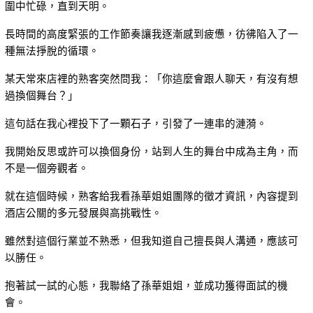
圍中忙碌，直到天明。
長時間的高度緊張的工作節奏讓我逐漸感到疲憊，彷彿陷入了一
種無法掙脫的循環。
某天常來店裡的熟客突然問我：「你這麼會跟人聊天，有沒有想
過換個舞台？」
這句話在我心裡投下了一顆石子，引發了一連串的漣漪。
我開始反思或許可以換個身份，站到人生的舞台中成為主角，而
不是一個旁觀者。
就在這個時候，熟客給我看孫華姐姐團隊的徵才資訊，內容提到
酒店公關的多元發展與高挑戰性。
雖然對這個行業並不熟悉，但我知道自己擅長與人溝通，應該可
以勝任。
抱著試一試的心態，我聯絡了孫華姐姐，並成功獲得面試的機
會。