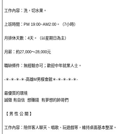
工作內容：洗，切水果。
上班時間：PM 19:00~AM2:00。（7小時）
月排休天數：4天。（以星期日為主）
月薪：約27,000～28,000元
職缺條件：無經驗亦可；歡迎中年就業人士。
-＊-＊-＊-＊-高雄M男模會館＊-＊-＊-＊-＊-
最優質的環境
誠徵 有自信 想賺錢 有夢想的帥哥們
【 男 性 公 關 】
工作內容：陪伴客人聊天、唱歌、玩遊戲等，維持桌面基本整潔。