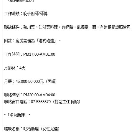
*「廚房師傅職缺」*
工作職缺：晚班廚師/師傅
職缺條件：熟川菜、江浙菜料理，有經驗，能獨當一面，有無相關證照皆可
附註：廚房設備為「港式砲爐」。
工作時間：PM17:00-AM01:00
月排休：4天
月薪：45,000-50,000元（面議）
聯絡時間：PM20:00-AM04:00
聯絡窗口電話：07-5353579（找副主任-阿碩）
*「吧台助理」*
職缺名稱：吧枱助理（女性尤佳）