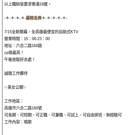
以上職缺皆要求需滿18歲。
-＊-＊-＊-＊-
麗緻金典
＊-＊-＊-＊-＊-
7/15全新開幕，全高雄最便宜的自助式KTV
營業時間：15：00-23：00
地址：六合二路160路
cp值最高！
午後放鬆好去處！
誠徵工作夥伴
✨美女公關✨
工作地區：
高雄市六合二路160號
可長期、可短期、可正職、可兼職、可試上、可自由排班、無經驗可
工作內容：唱歌