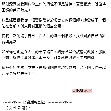
那刻深深感受到這份工作的價值不僅是陪伴，更是營造一段值得
回憶的美好時光。
這些經歷讓我從一個習慣隱身於吧台後的調酒師，蛻變成了一個
站在台前，與人真誠互動的酒店公關。
使我重新認識了自己，在人生的每一個階段，找到屬於自己的舞
台與亮點。
如果你也正處在人生的十字路口，猶豫著是否該嘗試改變，那麼
我想告訴你：勇敢踏出那一步，可能就是改變人生的關鍵。
孫華姐姐團隊，或許正是那個讓你實現蛻變的平台，讓我們一起
迎接更好的未來吧！
高雄職缺內容
-＊-＊-＊-＊-【高雄香格里拉】＊-＊-＊-＊-＊-＊-
*【 女 性 公 關 】*