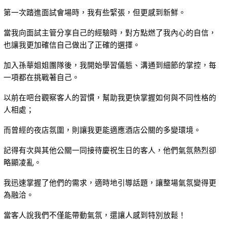
第一次踏進面試會場時，我有些緊張，但更感到新鮮。
當我向面試主管分享自己的經驗時，對方點燃了我內心的自信，
也讓我更加確信自己做出了正確的選擇。
加入孫華姐姐團隊後，我開始學習儀態、溝通到細節的掌控，每
一項都在挑戰著自己。
以前在吧台觀察客人的習慣，幫助我更快掌握如何與不同性格的
人相處；
而曾經的夜店氛圍，則讓我更能適應酒店公關的多變環境。
記得有次與其他公關一同接待慶祝生日的客人，他們氣氛熱烈卻
略顯凌亂。
我迅速掌握了他們的需求，適時地引導話題，讓整場氣氛變得更
為融洽。
當客人說我們不僅能帶動氣氛，還讓人感到特別放鬆！