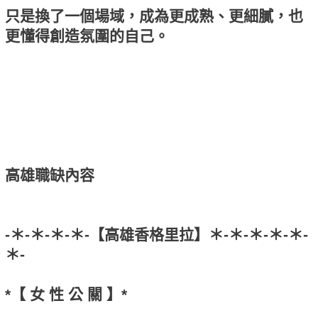
只是換了一個場域，成為更成熟、更細膩，也
更懂得創造氛圍的自己。
高雄職缺內容
-＊-＊-＊-＊-【高雄香格里拉】＊-＊-＊-＊-＊-
＊-
*【 女 性 公 關 】*