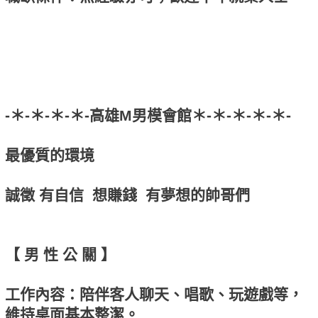
-＊-＊-＊-＊-高雄M男模會館＊-＊-＊-＊-＊-
最優質的環境
誠徵 有自信 想賺錢 有夢想的帥哥們
【 男 性 公 關 】
工作內容：陪伴客人聊天、唱歌、玩遊戲等，
維持桌面基本整潔。