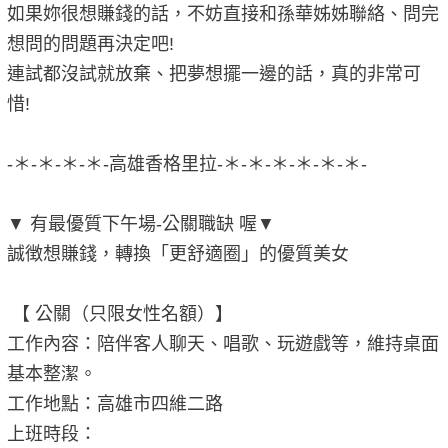
如果妳很想賺錢的話，不妨直接和孫華姊姊聯絡、問完
想問的問題再決定吧!
連試都沒試就放棄、把夢想擺一邊的話，真的非常可
惜!
-＊-＊-＊-＊-高雄香格里拉-＊-＊-＊-＊-＊-＊-
▼ 有最優質下午場-公關職缺 喔▼
誠徴想賺錢，轉換「更舒適圈」的優質美女
【 公關（只限女性名額）】
工作內容：陪伴客人聊天、唱歌、玩遊戲等，維持桌面
基本整潔。
工作地點：高雄市四維二路
上班時段：