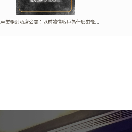
端社交公關真正讓人信任的，不是八面玲瓏，而是
從健身房櫃
情緒穩定