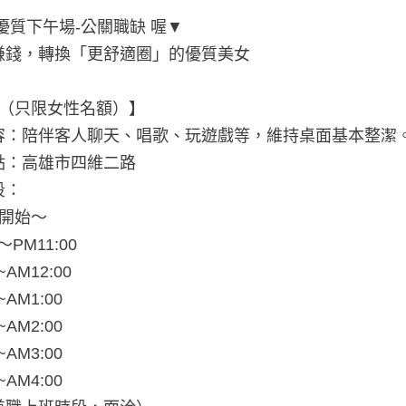
優質下午場-公關職缺 喔▼
賺錢，轉換「更舒適圈」的優質美女
關（只限女性名額）】
容：陪伴客人聊天、唱歌、玩遊戲等，維持桌面基本整潔
點：高雄市四維二路
段：
點開始～
～PM11:00
~AM12:00
~AM1:00
~AM2:00
~AM3:00
~AM4:00