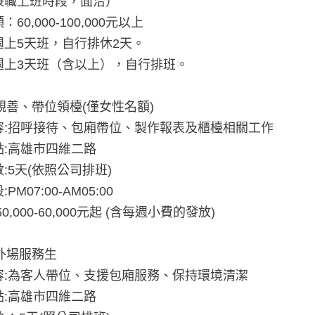
兼職上班時段，面洽）
60,000-100,000元以上
週上5天班，自行排休2天。
週上3天班（含以上），自行排班。
:親善、帶位領檯(僅女性名額)
容:招呼接待、包廂帶位、製作報表及櫃檯相關工作
點:高雄市四維二路
:5天(依照公司排班)
PM07:00-AM05:00
0,000-60,000元起 (含每週小費的發放)
:外場服務生
容:為客人帶位、支援包廂服務、保持環境清潔
點:高雄市四維二路