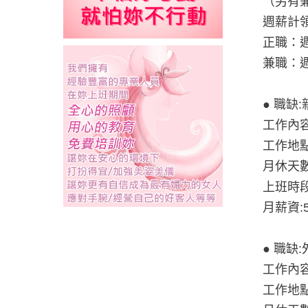
（另有
週薪計領：
正職：
兼職：
● 職缺
工作內
工作地
月休天數
上班時段:
月薪資:5
● 職缺
工作內
工作地