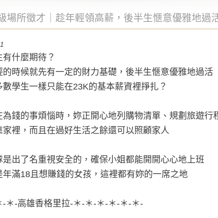
級場所徵才｜趁年輕領高薪，後半生愜意優雅地過
01
生有什麼期待？
輕的時候就先有一定的財力基礎，後半生愜意優雅地過活
多數學生一樣只能在23K的基本薪資裡掙扎？
在為錢的事煩惱時，妳正開心地列購物清單、規劃旅遊行
靠家裡，而且在過好生活之餘還可以照顧家人
隊是出了名重視安全的，確保小姐都能開開心心地上班
是年滿18且想賺錢的女孩，這裡都有妳的一席之地
＊-＊-高雄香格里拉-＊-＊-＊-＊-＊-＊-