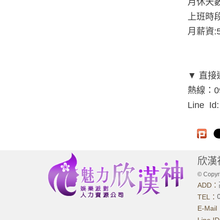
月休天數
上班時段:
月薪資:
▼ 直
熱線：09
Line Id
欣漢
© Copyri
ADD：
TEL：
E-Mai