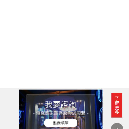
了
解
更
多