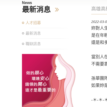
News
最新消息
高雄高
2022-03-
人才招募
妳對人
最新消息
是在年
還是和
職缺訊息
當別人
不需要
孫華團
如果妳
-＊-＊-