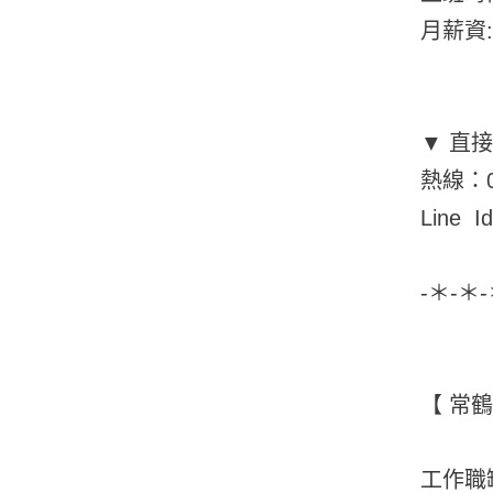
月薪資:
▼ 直
熱線：09
Line I
-＊-＊
【 常
工作職