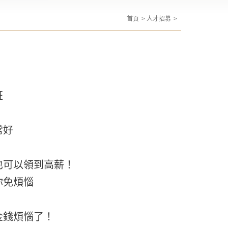
首頁
人才招募
！
班
常好
也可以領到高薪！
你免煩惱
金錢煩惱了！