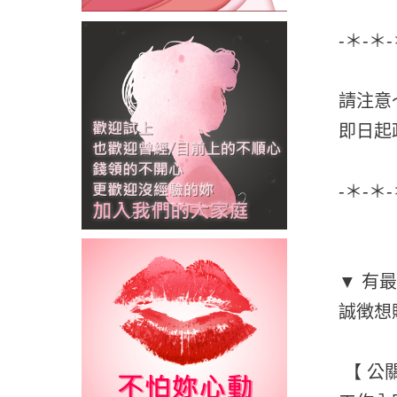
-＊-＊
請注意
即日起
-＊-＊
▼ 有
誠徴想
【 公