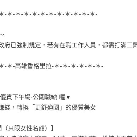
-＊-＊-＊-＊-＊-＊-＊-＊-＊-＊-＊-＊-
～
政府已強制規定，若有在職工作人員，都需打滿三劑
-＊-＊-高雄香格里拉-＊-＊-＊-＊-＊-＊-
最優質下午場-公關職缺 喔▼
賺錢，轉換「更舒適圈」的優質美女
關（只限女性名額）】