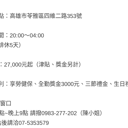
點：高雄市苓雅區四維二路353號
：20:00～04:00
排休5天）
：27,000元起（津貼、獎金另計）
利：享勞健保、全勤獎金3000元、三節禮金、生日
絡窗口
點~晚上9點 請撥0983-277-202（陳小姐）
後請洽07-5353579