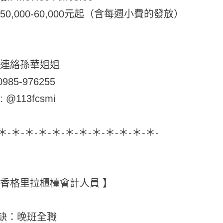
50,000-60,000元起（含每週小費的發放）
接連絡孫華姐姐
85-976255
d: @113fcsmi
-＊-＊-＊-＊-＊-＊-＊-＊-＊-＊-＊-＊-
鶴香格里拉櫃檯會計人員 】
缺：晚班全職