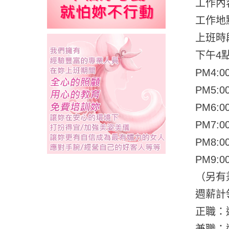
工作內
工作地
上班時
下午4
PM4:0
PM5:0
PM6:0
PM7:0
PM8:0
PM9:0
（另有
週薪計領
正職：
兼職：