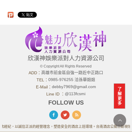
欣漢神娛樂派對人力資源公司
© Copyright All Rights Reserved
高雄市前金區自強一路近中正路口
ADD：
0985-976255 洽孫華姐姐
TEL：
debby7969@gmail.com
E-Mail：
了
@113fcsmi
解
Line ID ：
更
FOLLOW US
多
店經紀，以誠信正派的經營理念，塑造安全的酒店上班環境。台南酒店公關日薪現領