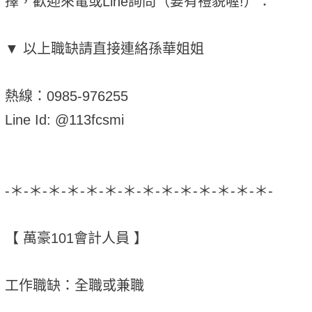
擇，歡迎來電或Line詢問（要有禮貌喔!）：
▼ 以上職缺請直接連絡孫華姐姐
熱線：0985-976255
Line Id: @113fcsmi
-＊-＊-＊-＊-＊-＊-＊-＊-＊-＊-＊-＊-＊-＊-
【 萬豪101會計人員 】
工作職缺：全職或兼職