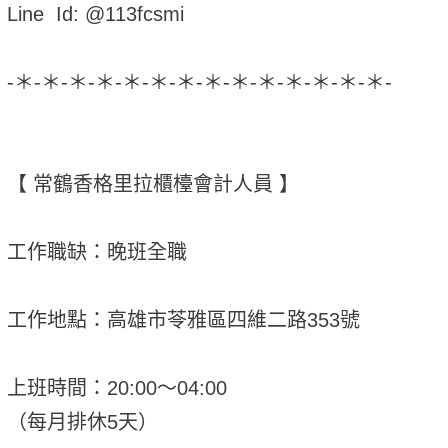
Line Id: @113fcsmi
-＊-＊-＊-＊-＊-＊-＊-＊-＊-＊-＊-＊-＊-＊-
【 常鶴香格里拉櫃檯會計人員 】
工作職缺：晚班全職
工作地點：高雄市苓雅區四維二路353號
上班時間：20:00～04:00
（每月排休5天）