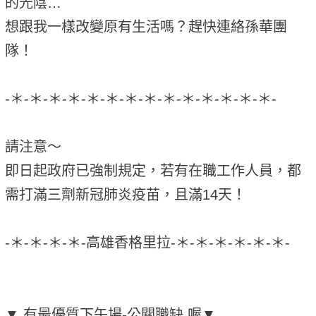
的光陰…
想跟我一樣改變原有生活嗎？趕快連絡孫華團
隊！
-＊-＊-＊-＊-＊-＊-＊-＊-＊-＊-＊-＊-＊-＊-
請注意～
即日起政府已強制規定，若有在職工作人員，都
需打滿三劑新冠肺炎疫苗，且滿14天！
-＊-＊-＊-＊-高雄香格里拉-＊-＊-＊-＊-＊-＊-
▼ 有最優質下午場-公關職缺 喔▼