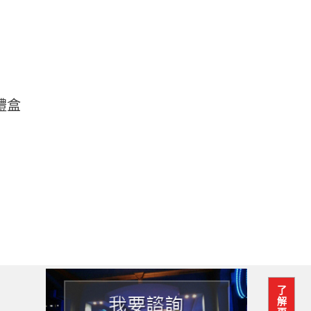
禮盒
了
解