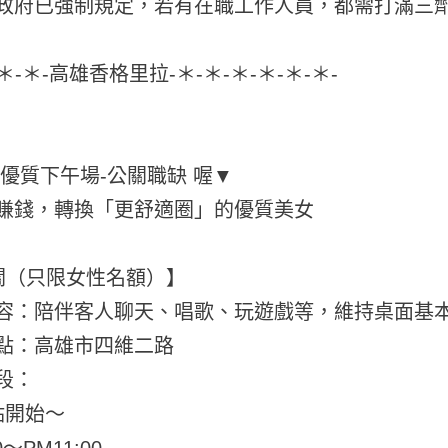
政府已強制規定，若有在職工作人員，都需打滿三劑
-＊-＊-高雄香格里拉-＊-＊-＊-＊-＊-＊-
最優質下午場-公關職缺 喔▼
賺錢，轉換「更舒適圈」的優質美女
關（只限女性名額）】
容：陪伴客人聊天、唱歌、玩遊戲等，維持桌面基
點：高雄市四維二路
段：
點開始～
0～PM11:00