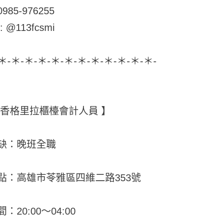
85-976255
d: @113fcsmi
-＊-＊-＊-＊-＊-＊-＊-＊-＊-＊-＊-＊-
鶴香格里拉櫃檯會計人員 】
缺：晚班全職
點：高雄市苓雅區四維二路353號
：20:00～04:00