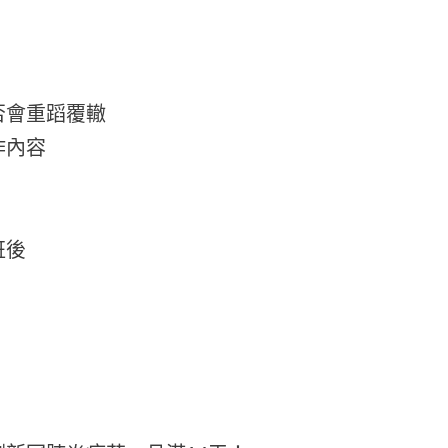
！
否會重蹈覆轍
作內容
班後