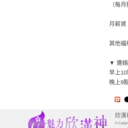
（每月
月薪資
其他福
▼ 連
早上10
晚上9點
欣漢
© Copyri