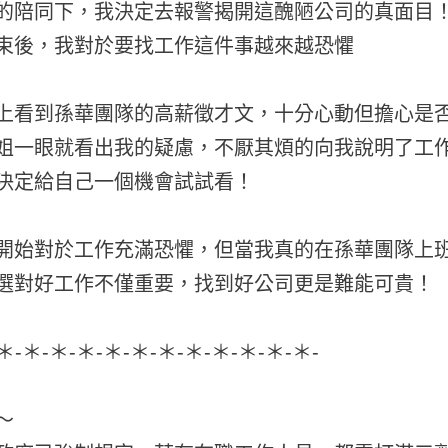
的陪同下，我決定去報警揭開這醜陋公司的真面目
束後，我對於要找工作這件事越來越恐懼
上看到孫華團隊的高薪徵才文，十分心動但擔心是
姐一眼就看出我的疑慮，不厭其煩的向我說明了工
決定給自己一個機會試試看！
開始對於工作充滿恐懼，但當我真的在孫華團隊上
選對好工作不僅重要，找到好公司更是難能可貴！
-＊-＊-＊-＊-＊-＊-＊-＊-＊-＊-＊-＊-
～