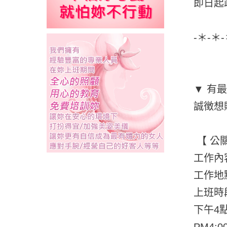
即日起
-＊-＊
▼ 有
誠徴想
【 公
工作內
工作地
上班時
下午4
PM4:0