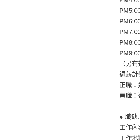
PM5:0
PM6:0
PM7:0
PM8:0
PM9:0
（另有
週薪計領
正職：
兼職：
● 職
工作內
工作地