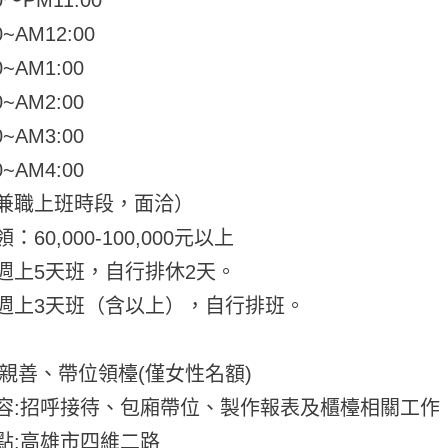
0~AM12:00
0~AM1:00
0~AM2:00
0~AM3:00
0~AM4:00
兼職上班時段，面洽）
：60,000-100,000元以上
週上5天班，自行排休2天。
週上3天班（含以上），自行排班。
缺:親善、帶位領檯(僅女性名額)
容:招呼接待、包廂帶位、製作報表及櫃檯相關工作
點:高雄市四維二路