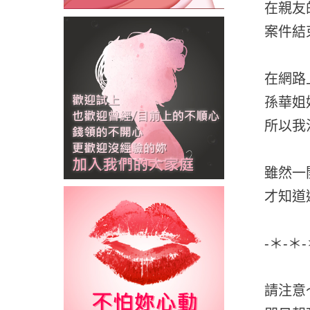
在親友
案件結
在網路
孫華姐
所以我
雖然一
才知道
-＊-＊
請注意