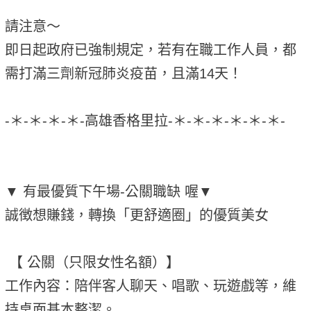
請注意～
即日起政府已強制規定，若有在職工作人員，都
需打滿三劑新冠肺炎疫苗，且滿14天！
-＊-＊-＊-＊-高雄香格里拉-＊-＊-＊-＊-＊-＊-
▼ 有最優質下午場-公關職缺 喔▼
誠徴想賺錢，轉換「更舒適圈」的優質美女
【 公關（只限女性名額）】
工作內容：陪伴客人聊天、唱歌、玩遊戲等，維
持桌面基本整潔。