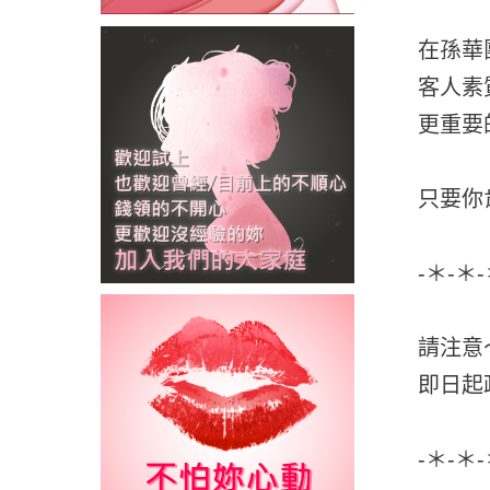
在孫華
客人素
更重要
只要你
-＊-＊
請注意
即日起
-＊-＊