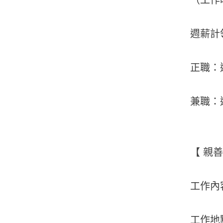
週薪計領
正職：
兼職：
【 親
工作內
工作地