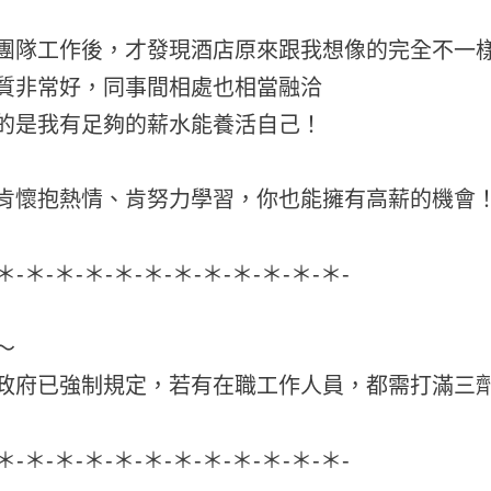
團隊工作後，才發現酒店原來跟我想像的完全不一
質非常好，同事間相處也相當融洽
的是我有足夠的薪水能養活自己！
肯懷抱熱情、肯努力學習，你也能擁有高薪的機會
-＊-＊-＊-＊-＊-＊-＊-＊-＊-＊-＊-＊-
～
政府已強制規定，若有在職工作人員，都需打滿三劑
-＊-＊-＊-＊-＊-＊-＊-＊-＊-＊-＊-＊-