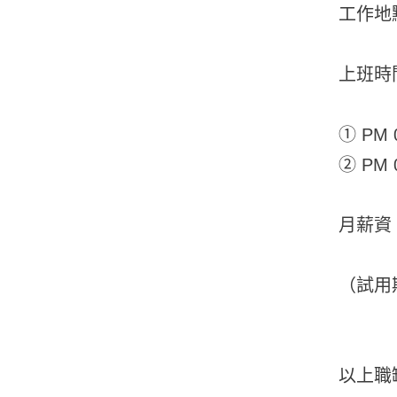
工作地
上班時
① PM 0
② PM 0
月薪資：
（試用
以上職