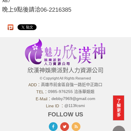
晚上9點後請洽06-2216385
欣漢神娛樂派對人力資源公司
© Copyright All Rights Reserved
高雄市前金區自強一路近中正路口
ADD：
0985-976255 洽孫華姐姐
TEL：
debby7969@gmail.com
E-Mail：
了
@113fcsmi
解
Line ID ：
更
FOLLOW US
多