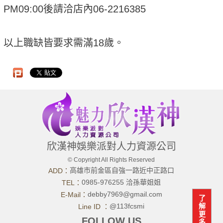
PM09:00後請洽店內06-2216385
以上職缺皆要求需滿18歲。
欣漢神娛樂派對人力資源公司
© Copyright All Rights Reserved
高雄市前金區自強一路近中正路口
ADD：
0985-976255 洽孫華姐姐
TEL：
debby7969@gmail.com
E-Mail：
了
@113fcsmi
解
Line ID ：
更
FOLLOW US
多