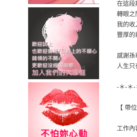
在這段
轉眼之
我的收
豐厚的
感謝孫
人生只
-＊-＊
【 帶
工作內