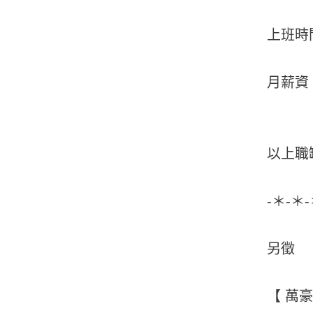
上班時間：
月薪資：3
以上職
-＊-＊
另徵
【 萬豪