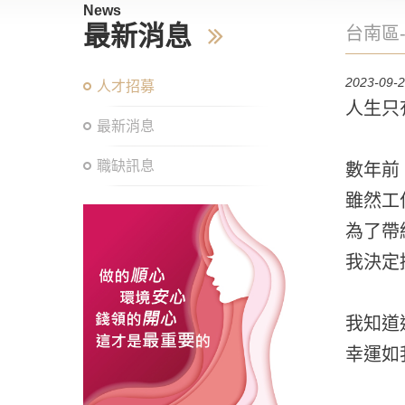
News
最新消息
台南區
2023-09-
人才招募
人生只
最新消息
職缺訊息
數年前
雖然工
為了帶
我決定
我知道
幸運如