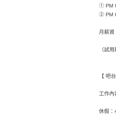
① PM 0
② PM 0
月薪資：
（試用
【 吧
工作內
休假：