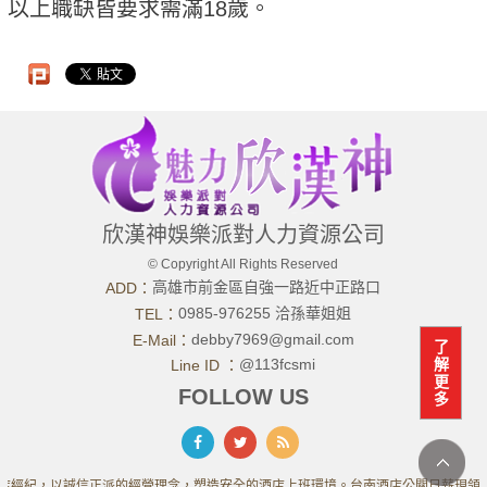
以上職缺皆要求需滿18歲。
欣漢神娛樂派對人力資源公司
© Copyright All Rights Reserved
高雄市前金區自強一路近中正路口
ADD：
0985-976255 洽孫華姐姐
TEL：
debby7969@gmail.com
E-Mail：
了
解
@113fcsmi
Line ID ：
更
FOLLOW US
多
店經紀，以誠信正派的經營理念，塑造安全的酒店上班環境。台南酒店公關日薪現領