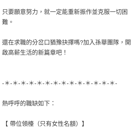
只要願意努力，就一定能重新振作並克服一切困
難。
還在求職的分岔口猶豫抉擇嗎?加入孫華團隊，開
啟高薪生活的新篇章吧！
-＊-＊-＊-＊-＊-＊-＊-＊-＊-＊-＊-＊-＊-＊-
熱呼呼的職缺如下：
【 帶位領檯（只有女性名額）】