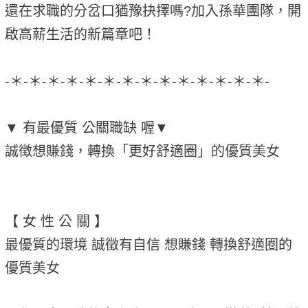
還在求職的分岔口猶豫抉擇嗎?加入孫華團隊，開
啟高薪生活的新篇章吧！
-＊-＊-＊-＊-＊-＊-＊-＊-＊-＊-＊-＊-＊-＊-
▼ 有最優質 公關職缺 喔▼
誠徴想賺錢，轉換「更好舒適圈」的優質美女
【 女 性 公 關 】
最優質的環境 誠徵有自信 想賺錢 轉換舒適圈的
優質美女