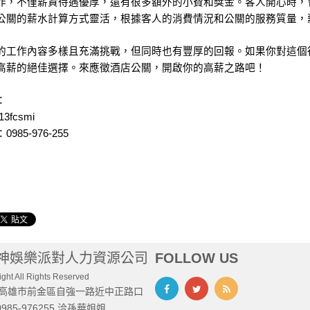
作，不僅薪資待遇優厚，還有很多額外的小費和獎金。客人開心時，
公關的薪水計算方式靈活，根據客人的消費情況和公關的服務質量，
的工作內容多樣且充滿挑戰，但同時也有豐厚的回報。如果你對這個
高薪的絕佳選擇。來應徵酒店公關，開啟你的高薪之路吧！
：
13fcsmi
985-976-255
神娛樂派對人力資源公司
FOLLOW US
ght All Rights Reserved
高雄市前金區自強一路近中正路口
0985-976255 洽孫華姐姐