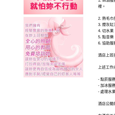
1. 倒
裡。
2. 熱
3. 煙
4. 切
5. 點
6. 協
酒店上班
上述工作
- 點菸
- 加冰
- 處理
酒店公關