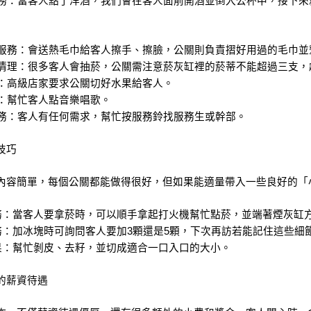
酒服務：當客人點了洋酒，我們會在客人面前開酒並倒入公杯中，接下
毛巾服務：會送熱毛巾給客人擦手、擦臉，公關則負責摺好用過的毛巾
灰缸清理：很多客人會抽菸，公關需注意菸灰缸裡的菸蒂不能超過三支
水果：高級店家要求公關切好水果給客人。
音樂：幫忙客人點音樂唱歌。
助服務：客人有任何需求，幫忙按服務鈴找服務生或幹部。
技巧
內容簡單，每個公關都能做得很好，但如果能適量帶入一些良好的「
服務：當客人要拿菸時，可以順手拿起打火機幫忙點菸，並端著煙灰缸
服務：加冰塊時可詢問客人要加3顆還是5顆，下次再訪若能記住這些細
水果：幫忙剝皮、去籽，並切成適合一口入口的大小。
的薪資待遇