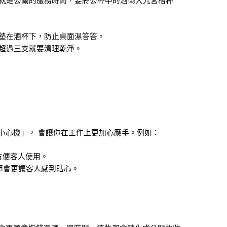
來就是公關的服務時間，要將公杯中的酒倒入九宮格杯
並墊在酒杯下，防止桌面濕答答。
，超過三支就要清理乾淨。
小心機」， 會讓你在工作上更加心應手。例如：
方便客人使用。
節會更讓客人感到貼心。