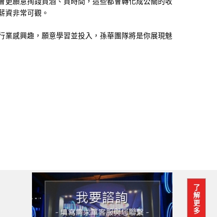
會更願意掏錢買酒、買時間，這些都會轉化成公關的收
薪資非常可觀。
行業感興趣，願意學習並投入，孫華團隊將是你展現魅
了
解
更
多