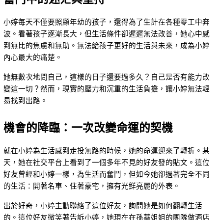
小婷每天不僅要照顧年幼的孩子，還得為了生計在各種零工中奔
波。看著孩子逐漸長大，但生活條件卻遲遲無法改善，她心中感
到無比的焦慮和無助。無法給孩子更好的生活與未來，成為小婷
內心最大的痛楚。
她無數次地問自己，這樣的日子還要過多久？自己是否有能力改
變這一切？然而，現實的壓力和沉重的生活負擔，讓小婷無法輕
易找到出路。
機會的降臨：一次改變命運的契機
就在小婷為生活感到走投無路的時候，她的命運迎來了轉折。某
天，她在社交平台上看到了一個多年不見的好友發的貼文。這位
好友曾經和小婷一樣，為生活而奮鬥，但如今她卻過著完全不同
的生活：開著名車、住著豪宅，擁有光鮮亮麗的外表。
出於好奇，小婷主動聯絡了這位好友，詢問她是如何翻轉生活
的。這位好友微笑著告訴小婷，她現在在孫華姐姐的團隊做酒店