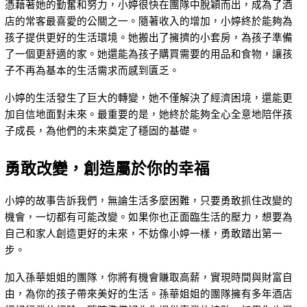
憑藉著她的勤奮和努力，小婷很快在團隊中脫穎而出，成為了酒
店的常客最喜愛的公關之一。隨著收入的增加，小婷終於能夠為
孩子提供更好的生活環境。她搬出了擁擠的小套房，為孩子準備
了一個更舒適的家。她還能為孩子購買需要的用品和食物，讓孩
子不再為基本的生活需求而感到匱乏。
小婷的生活發生了巨大的轉變，她不僅解決了經濟困境，還能更
加自信地面對未來。最重要的是，她終於能夠全心全意地陪伴孩
子成長，為他們的未來奠定了穩固的基礎。
勇敢改變，創造屬於你的幸福
小婷的故事告訴我們，無論生活多麼困難，只要勇敢抓住改變的
機會，一切都有可能改變。如果你也正面臨生活的壓力，想要為
自己和家人創造更好的未來，不妨像小婷一樣，勇敢踏出第一
步。
加入孫華姐姐的團隊，你將有機會賺取高薪，實現時間與財富自
由，為你的孩子帶來美好的生活。孫華姐姐的團隊擁有多年酒店