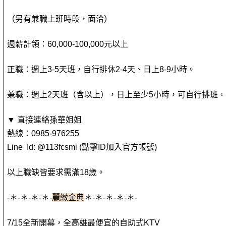
（另有兼職上班時段，面洽）
週薪計領：60,000-100,000元以上
正職：週上3-5天班，自行排休2-4天、日上8-9小時。
兼職：週上2天班（含以上），日上至少5小時，可自行排班
▼ 直接連絡孫華姐姐
熱線：0985-976255
Line Id: @113fcsmi (點擊ID加入官方帳號)
以上職缺皆要求需滿18歲。
-＊-＊-＊-＊-
麗緻金典
＊-＊-＊-＊-＊-
7/15全新開幕，全高雄最便宜的自助式KTV