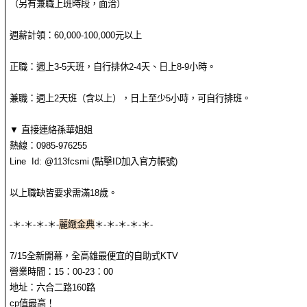
（另有兼職上班時段，面洽）
週薪計領：60,000-100,000元以上
正職：週上3-5天班，自行排休2-4天、日上8-9小時。
兼職：週上2天班（含以上），日上至少5小時，可自行排班。
▼ 直接連絡孫華姐姐
熱線：0985-976255
Line Id: @113fcsmi (點擊ID加入官方帳號)
以上職缺皆要求需滿18歲。
-＊-＊-＊-＊-
麗緻金典
＊-＊-＊-＊-＊-
7/15全新開幕，全高雄最便宜的自助式KTV
營業時間：15：00-23：00
地址：六合二路160路
cp值最高！