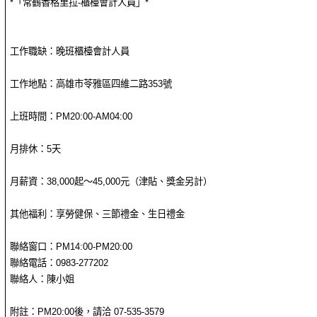
*「常鶴香格里拉-櫃檯會計人員」*
工作職缺：晚班櫃檯會計人員
工作地點：高雄市苓雅區四維二路353號
上班時間：PM20:00-AM04:00
月排休：5天
月薪資：38,000起～45,000元（津貼、獎金另計）
其他福利：享勞健保、三節禮金、生日禮金
聯絡窗口：PM14:00-PM20:00
聯絡電話：0983-277202
聯絡人：陳小姐
附註：PM20:00後，請洽 07-535-3579