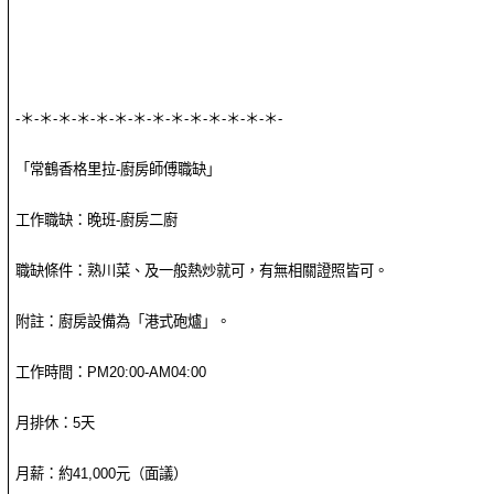
-＊-＊-＊-＊-＊-＊-＊-＊-＊-＊-＊-＊-＊-＊-
「常鶴香格里拉-廚房師傅職缺」
工作職缺：晚班-廚房二廚
職缺條件：熟川菜、及一般熱炒就可，有無相關證照皆可。
附註：廚房設備為「港式砲爐」。
工作時間：PM20:00-AM04:00
月排休：5天
月薪：約41,000元（面議）