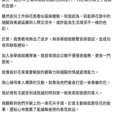
的念頭。
雖然這份工作與花藝看似毫無關聯，但我認為，若能將花藝中的
細膩與美感延續到人際交流中，或許能為生活增添不一樣的色
彩。
於是，我勇敢地跨出了這步，與孫華姐姐聯繫安排面試，並成功
收到錄取通知。
加入孫華姐姐團隊後，我發現酒店公關不僅僅是服務，更是一門
藝術。
就像設計花束需要敏銳的觀察力和細膩的情感處理能力。
用心接待客人構築的互動，就像為他們量身打造一束專屬的花。
我記得有次感受到成就感的時刻是一組來南部旅遊的客人。
我觀察到他們手腕上的一串花卉手環，於是主動聊起那些花的故
事，還貼心地推薦了能緩解疲勞的香氛飲品。