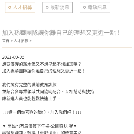
人才招募
最新消息
職缺訊息
加入孫華團隊讓你離自己的理想又更近一點！
首頁
人才招募
2021-03-31
想要優渥的薪水但又不想早起不想加班嗎？
加入孫華團隊讓你離自己的理想又更近一點！
我們擁有完整的職前教育訓練
並結合各專業領域共同協助配合、互相幫助與扶持
讓新進人員也能輕鬆快速上手。
↓↓↓選一個你喜歡的職位，加入我們吧！↓↓↓
▼ 高雄也有最優質下午場-公關職缺 喔▼
誠徴想賺錢，轉換「更舒適圈」的優質美女