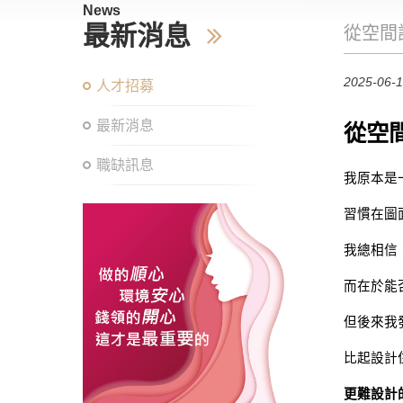
News
最新消息
從空間
2025-06-
人才招募
最新消息
從空
職缺訊息
我原本是
習慣在圖
我總相信
而在於能
但後來我
比起設計
更難設計