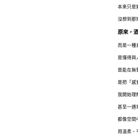
本來只是
沒想到那
原來，
而是一種
是懂得與
是能在無
是把「感
我開始理
甚至一通
都像空間
用溫柔、