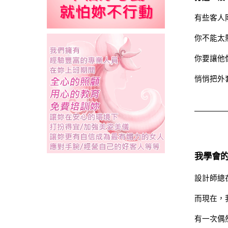
有些客人
你不能太
你要讓他
悄悄把外
我學會
設計師總
而現在，
有一次偶