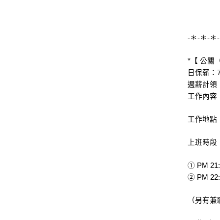
-＊-＊-＊
*【 公關
日保薪：7,
週薪計領：5
工作內容
工作地點
上班時段
① PM 21:
② PM 22:
（另有兼