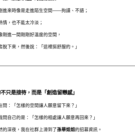
剛進來時像是走進陌生空間——拘謹、不語；
熱情，也不能太冷淡；
像剛進一間剛剛好溫度的空間，
套脫下來，然後說：「這裡挺舒服的。」
的不只是接待，而是「創造留戀感」
在問：「怎樣的空間讓人願意留下來？」
我問自己的是：「怎樣的相處讓人願意再回來？」
然的深夜，我在社群上滑到了
孫華姐姐
的招募資訊。