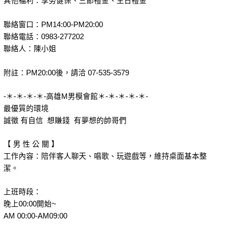
其他福利：享勞健保、三節禮金、生日禮金
聯絡窗口：PM14:00-PM20:00
聯絡電話：0983-277202
聯絡人：陳小姐
附註：PM20:00後，請洽 07-535-3579
-＊-＊-＊-＊-高雄M男模會館＊-＊-＊-＊-＊-
最優質的環境
誠徵 有自信 想賺錢 有夢想的帥哥們
【 男 性 公 關 】
工作內容：陪伴客人聊天、唱歌、玩遊戲等，維持桌面基本整
潔。
上班時段：
晚上00:00開始~
AM 00:00-AM09:00