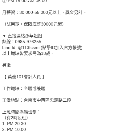
② PM 19:00-AM 06:00
月薪資：30,000-55,000元以上，獎金另計。
（試用期，保障底薪30000元起）
▼ 直接連絡孫華姐姐
熱線：0985-976255
Line Id: @113fcsmi (點擊ID加入官方帳號)
以上職缺皆要求需滿18歲。
另徵
【 萬豪101會計人員 】
工作職缺：全職或兼職
工做地點：台南市中西區忠義路二段
上班時間為輪班制：
（有2時段班）
1: PM 20:30
2: PM 10:00