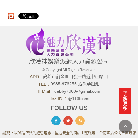
欣漢神娛樂派對人力資源公司
© Copyright All Rights Reserved
高雄市前金區自強一路近中正路口
ADD：
0985-976255 洽孫華姐姐
TEL：
debby7969@gmail.com
E-Mail：
了
@113fcsmi
解
Line ID ：
更
FOLLOW US
多
店經紀，以誠信正派的經營理念，塑造安全的酒店上班環境。台南酒店公關日薪現領